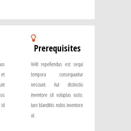
Prerequisites
us
Velit repellendus est sequi
 et
tempora consequuntur
unt
nesciunt. Aut distinctio
eos
inventore sit voluptas iusto.
 id
Iure blanditiis nobis inventore
ut.