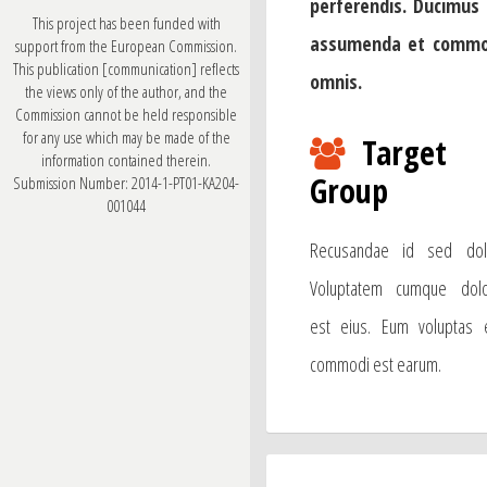
perferendis. Ducimus 
This project has been funded with
assumenda et commo
support from the European Commission.
This publication [communication] reflects
omnis.
the views only of the author, and the
Commission cannot be held responsible
for any use which may be made of the
Target
information contained therein.
Group
Submission Number: 2014-1-PT01-KA204-
001044
Recusandae id sed dol
Voluptatem cumque dol
est eius. Eum voluptas 
commodi est earum.