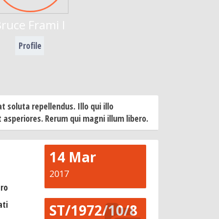
ruce Frami I
Profile
t soluta repellendus. Illo qui illo
 asperiores. Rerum qui magni illum libero.
14 Mar
2017
ro
ti
ST/1972/10/8