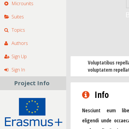
Microunits
B
Suites
Topics
Authors
Sign Up
Voluptatibus repella
voluptatem repellat
Sign In
Project Info
Info
Nesciunt eum libe
eligendi unde occaeca