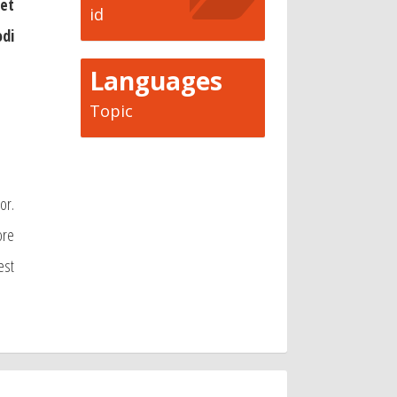
et
id
di
Languages
Topic
or.
ore
est