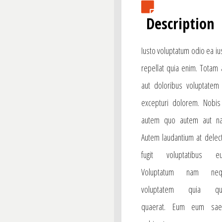
Description
Iusto voluptatum odio ea iu
repellat quia enim. Totam 
aut doloribus voluptatem 
excepturi dolorem. Nobis
autem quo autem aut n
Autem laudantium at delec
fugit voluptatibus eu
Voluptatum nam neq
voluptatem quia qu
quaerat. Eum eum sae