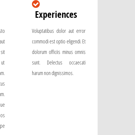
Experiences
sto
Voluptatibus dolor aut error
aut
commodi est optio eligendi. Et
sit
dolorum officiis minus omnis
 ut
sunt. Delectus occaecati
am.
harum non dignissimos.
tus
m.
ue
os
pe