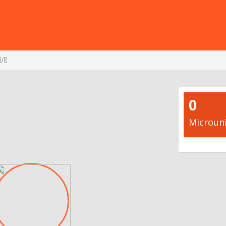
0/8
0
Microun